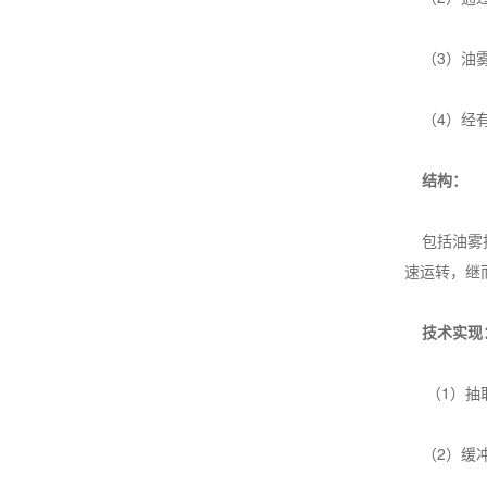
（3）油雾
（4）经有
结构：
包括油雾抽
速运转，继
技术实现
（1）抽取
（2）缓冲