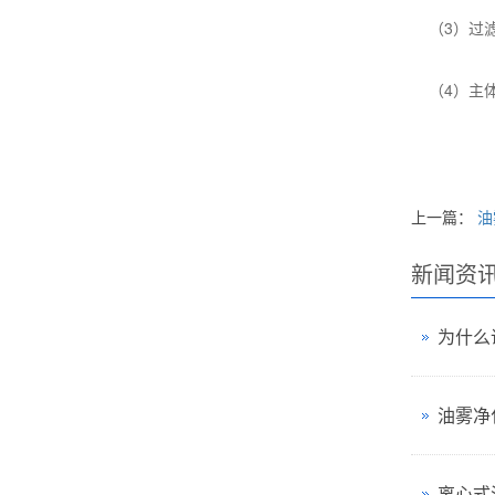
（3）过滤
（4）主体
上一篇：
油
新闻资
为什么
油雾净
离心式