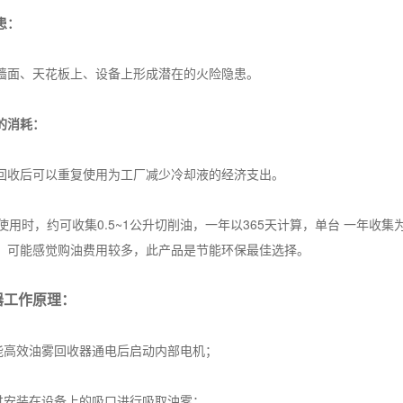
患：
墙面、天花板上、设备上形成潜在的火险隐患。
的消耗：
回收后可以重复使用为工厂减少冷却液的经济支出。
使用时，约可收集0.5~1公升切削油，一年以365天计算，单台 一年收集为3
，可能感觉购油费用较多，此产品是节能环保最佳选择。
器工作原理：
高效油雾回收器通电后启动内部电机；
安装在设备上的吸口进行吸取油雾；