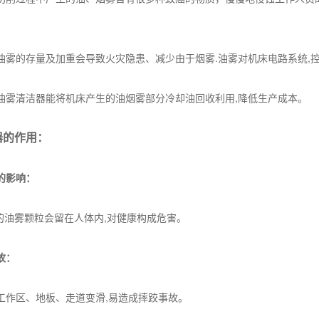
油雾的存量及加重会导致火灾隐患、减少由于烟雾.油雾对机床电路系统
油雾清洁器能将机床产生的油烟雾部分冷却油回收利用,降低生产成本。
器的作用：
的影响：
5um的油雾颗粒会留在人体内,对健康构成危害。
故：
工作区、地板、走道变滑,易造成摔跤事故。