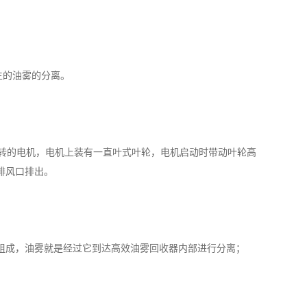
生的油雾的分离。
转的电机，电机上装有一直叶式叶轮，电机启动时带动叶轮高
排风口排出。
组成，油雾就是经过它到达高效油雾回收器内部进行分离；