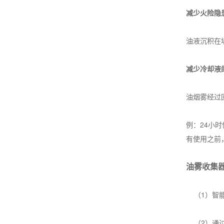
减少火险隐
油液沉积在
减少冷却液
油烟雾经过
例：24小时
有使用之前
油雾收集
（1）智能
（2）通过