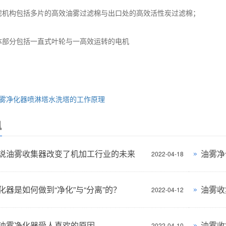
机构包括多片的高效油雾过滤棉与出口处的高效活性炭过滤棉；
部分包括一直式叶轮与一高效运转的电机
雾净化器喷淋塔水洗塔的工作原理
讯
说油雾收集器改变了机加工行业的未来
油雾净
2022-04-18
化器是如何做到“净化”与“分离”的？
油雾收
2022-04-12
油雾净化器受人喜欢的原因
油雾收
2022-04-10