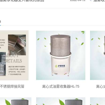
品
不锈钢焊接风管
离心式油雾收集器HL-75
离心式