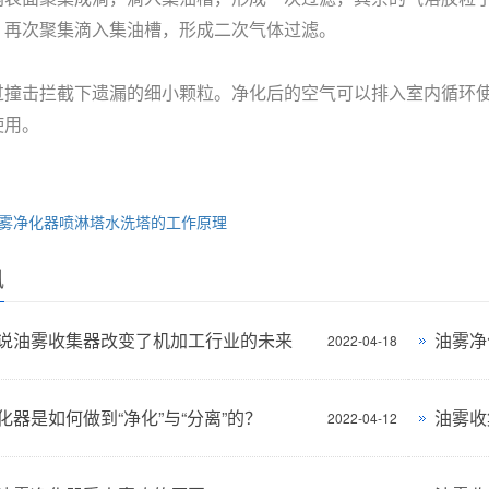
，再次聚集滴入集油槽，形成二次气体过滤。
过撞击拦截下遗漏的细小颗粒。净化后的空气可以排入室内循环
使用。
雾净化器喷淋塔水洗塔的工作原理
讯
说油雾收集器改变了机加工行业的未来
油雾净
2022-04-18
化器是如何做到“净化”与“分离”的？
油雾收
2022-04-12