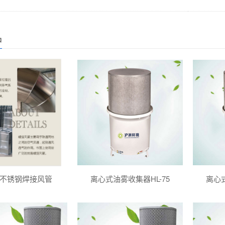
品
不锈钢焊接风管
离心式油雾收集器HL-75
离心式