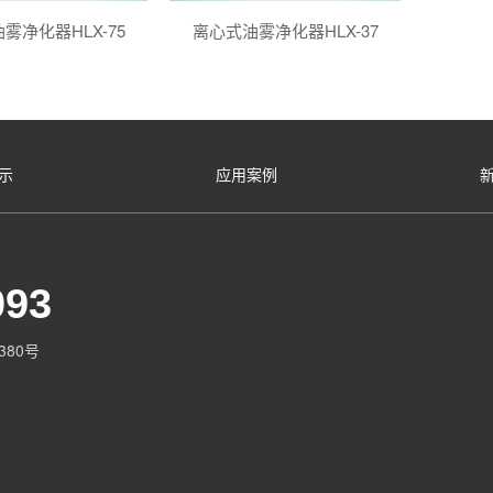
雾净化器HLX-75
离心式油雾净化器HLX-37
示
应用案例
093
80号